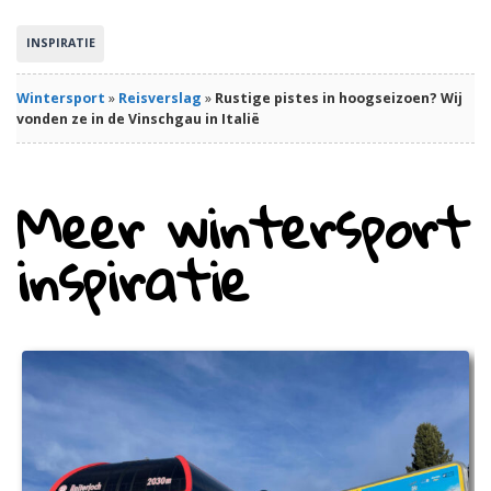
INSPIRATIE
Wintersport
»
Reisverslag
»
Rustige pistes in hoogseizoen? Wij
vonden ze in de Vinschgau in Italië
Meer wintersport
inspiratie