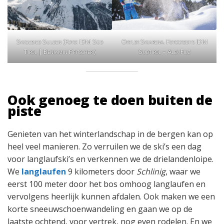
Ortler Skiarena. Fotocredits IDM
Skigebied Sulden (Foto: IDM Süd
Sudtirol – Alex Filz
Tirol | Benjamin Pfitscher )
Ook genoeg te doen buiten de
piste
Genieten van het winterlandschap in de bergen kan op
heel veel manieren. Zo verruilen we de ski’s een dag
voor langlaufski’s en verkennen we de drielandenloipe.
We
langlaufen
9 kilometers door
Schlinig
, waar we
eerst 100 meter door het bos omhoog langlaufen en
vervolgens heerlijk kunnen afdalen. Ook maken we een
korte sneeuwschoenwandeling en gaan we op de
laatste ochtend, voor vertrek, nog even rodelen. En we