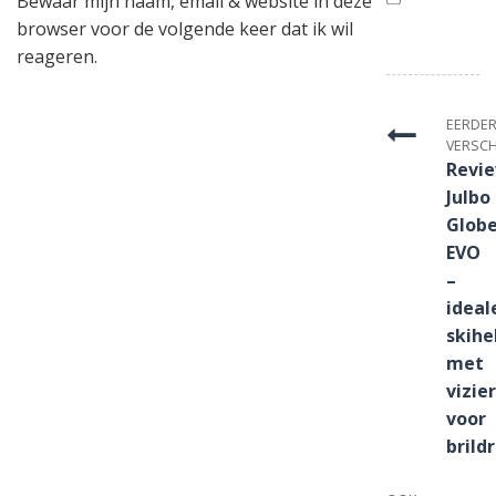
Bewaar mijn naam, email & website in deze
browser voor de volgende keer dat ik wil
reageren.
EERDE
VERSC
Revi
Julbo
Glob
EVO
–
ideal
skih
met
vizier
voor
brild